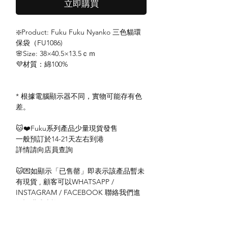
立即購買
❇️Product: Fuku Fuku Nyanko 三色貓環
保袋（FU1086)
🌸Size: 38×40.5×13.5ｃｍ
💜材質：綿100%
* 根據電腦顯示器不同，實物可能存有色
差。
🐱❤️Fuku系列產品少量現貨發售
一般預訂於14-21天左右到港
詳情請向店員查詢
🐱💌如顯示「已售罄」即表示該產品暫未
有現貨 , 顧客可以WHATSAPP /
INSTAGRAM / FACEBOOK 聯絡我們進
行訂購或查詢。
#fukufukunyanko香港 #hapins代