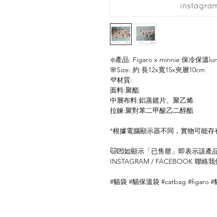
❇️產品: Figaro x minnie 保冷保溫lun
🌸Size: 約 長12x寬15x夾層10cm
💜材質:
面料:聚酯
中層布料:鋁蒸鍍片、聚乙烯
拉鍊:聚對苯二甲酸乙二醇酯
*根據電腦顯示器不同，實物可能存
🐱💌如顯示「已售罄」即表示該產品暫
INSTAGRAM / FACEBOOK 
#貓袋 #貓保溫袋 #catbag #figaro 