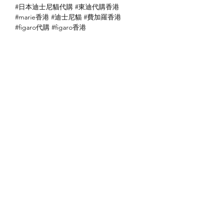
#日本迪士尼貓代購 #東迪代購香港
#marie香港 #迪士尼貓 #費加羅香港
#figaro代購 #figaro香港
送貨方式
本地送貨
付款方式
本地取貨
以 PayMe 付款
退貨及退款政策
銀行轉帳
🐱貨物出門 恕不退換
🐱請勿棄單 不會退還款項
🐱門市與網店同步發售 可能會有缺貨情況
🐱預訂產品 可能會有缺貨情況
🐱如遇上缺貨 將於2日內全數退款
關於我們
付款方式
🐱不接急單 運輸和安排發貨需時 介意者
Instagram
送貨方式
請慎重考慮
Facebook
退貨及退款政策
🐱本店不包郵
​BLOG
🐱平郵：請以Instagram/Whatsapp查詢