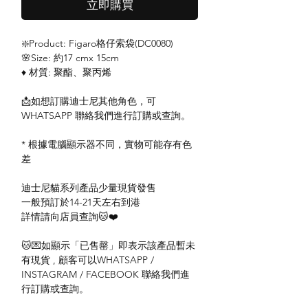
立即購買
❇️Product: Figaro格仔索袋(DC0080)
🌸Size: 約17 cmx 15cm
♦️ 材質: 聚酯、聚丙烯
📩如想訂購迪士尼其他角色，可
WHATSAPP 聯絡我們進行訂購或查詢。
* 根據電腦顯示器不同，實物可能存有色
差
迪士尼貓系列產品少量現貨發售
一般預訂於14-21天左右到港
詳情請向店員查詢🐱❤️
🐱💌如顯示「已售罄」即表示該產品暫未
有現貨 , 顧客可以WHATSAPP /
INSTAGRAM / FACEBOOK 聯絡我們進
行訂購或查詢。