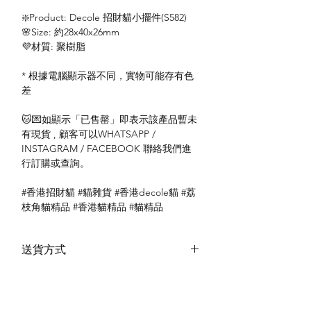
❇️Product: Decole 招財貓小擺件(S582)
🌸Size: 約28x40x26mm
💜材質: 聚樹脂
* 根據電腦顯示器不同，實物可能存有色
差
🐱💌如顯示「已售罄」即表示該產品暫未
有現貨 , 顧客可以WHATSAPP /
INSTAGRAM / FACEBOOK 聯絡我們進
行訂購或查詢。
#香港招財貓 #貓雜貨 #香港decole貓 #荔
枝角貓精品 #香港貓精品 #貓精品
送貨方式
本地送貨
付款方式
本地取貨