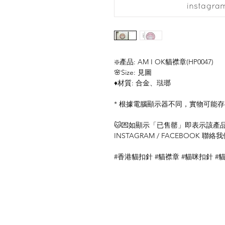
❇️產品: AM I OK貓襟章(HP0047)
🌸Size: 見圖
♦️材質: 合金、琺瑯
* 根據電腦顯示器不同，實物可能
🐱💌如顯示「已售罄」即表示該產品暫
INSTAGRAM / FACEBOOK 
#香港貓扣針 #貓襟章 #貓咪扣針 #