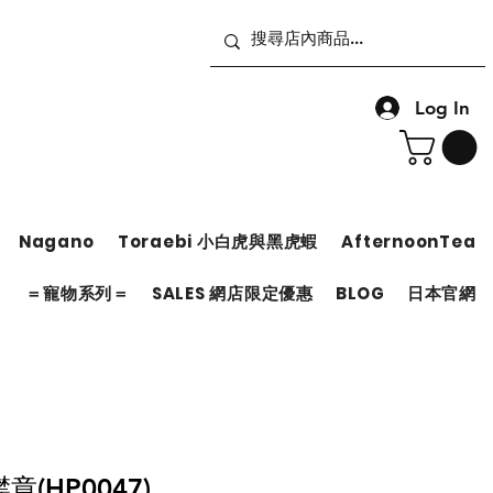
Log In
Nagano
Toraebi 小白虎與黑虎蝦
AfternoonTea
＝
＝寵物系列＝
SALES 網店限定優惠
BLOG
日本官網
襟章(HP0047)