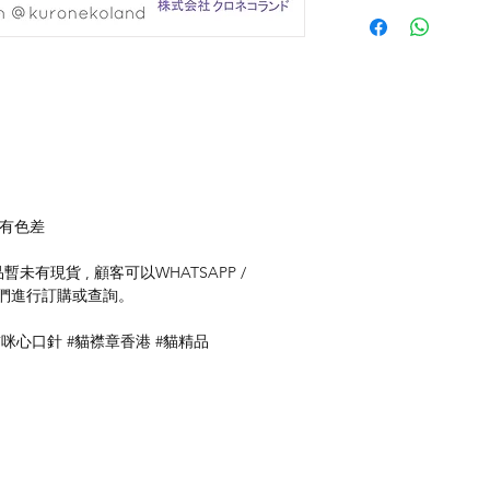
存有色差
未有現貨 , 顧客可以WHATSAPP /
聯絡我們進行訂購或查詢。
貓咪心口針 #貓襟章香港 #貓精品