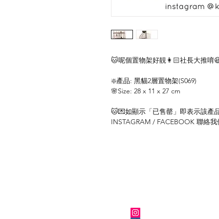
🐱呢個置物架好靚👩🏻社長大推唷😆
❇️產品: 黑貓2層置物架(S069)
🌸Size: 28 x 11 x 27 cm
🐱💌如顯示「已售罄」即表示該產品暫
INSTAGRAM / FACEBOOK 
關於我們
Instagram