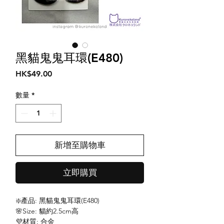
黑貓鬼鬼耳環(E480)
價
HK$49.00
格
數量
*
新增至購物車
立即購買
❇️產品: 黑貓鬼鬼耳環(E480)
🌸Size: 貓約2.5cm高
💜材質: 合金