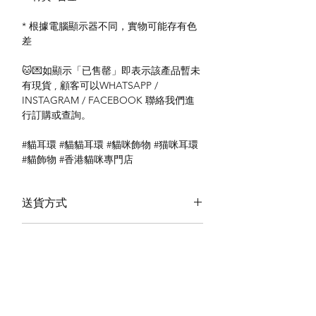
* 根據電腦顯示器不同，實物可能存有色
差
🐱💌如顯示「已售罄」即表示該產品暫未
有現貨 , 顧客可以WHATSAPP /
INSTAGRAM / FACEBOOK 聯絡我們進
行訂購或查詢。
#貓耳環 #貓貓耳環 #貓咪飾物 #猫咪耳環
#貓飾物 #香港貓咪專門店
送貨方式
本地送貨
付款方式
本地取貨
以 PayMe 付款
退貨及退款政策
銀行轉帳
🐱貨物出門 恕不退換