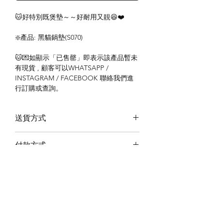
🐱好特別既煲墊～～好耐用又靚😆❤️
❇️產品: 黑貓鍋墊(S070)
🐱💌如顯示「已售罄」即表示該產品暫未
有現貨 , 顧客可以WHATSAPP /
INSTAGRAM / FACEBOOK 聯絡我們進
行訂購或查詢。
送貨方式
本地送貨
付款方式
本地取貨
以 PayMe 付款
退貨及退款政策
銀行轉帳
🐱貨物出門 恕不退換
🐱請勿棄單 不會退還款項
🐱門市與網店同步發售 可能會有缺貨情況