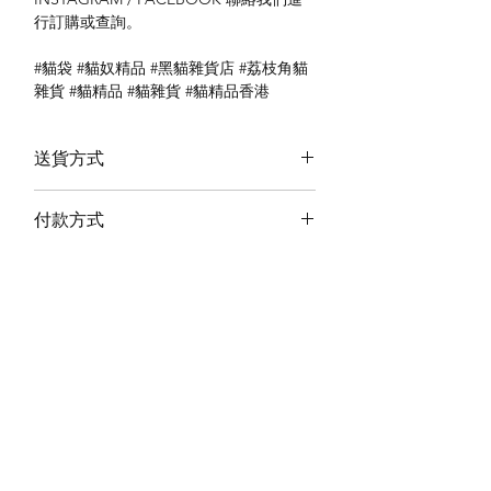
行訂購或查詢。
#貓袋 #貓奴精品 #黑貓雜貨店 #荔枝角貓
雜貨 #貓精品 #貓雜貨 #貓精品香港
送貨方式
本地送貨
付款方式
本地取貨
以 PayMe 付款
退貨及退款政策
銀行轉帳
🐱貨物出門 恕不退換
🐱請勿棄單 不會退還款項
🐱門市與網店同步發售 可能會有缺貨情況
🐱預訂產品 可能會有缺貨情況
🐱如遇上缺貨 將於2日內全數退款
關於我們
付款方式
🐱不接急單 運輸和安排發貨需時 介意者
Instagram
送貨方式
請慎重考慮
Facebook
退貨及退款政策