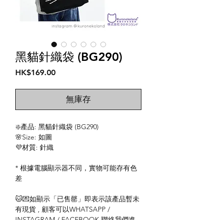
黑貓針織袋 (BG290)
價
HK$169.00
格
無庫存
❇️產品: 黑貓針織袋 (BG290)
🌸Size: 如圖
💜材質: 針織
* 根據電腦顯示器不同，實物可能存有色
差
🐱💌如顯示「已售罄」即表示該產品暫未
有現貨 , 顧客可以WHATSAPP /
INSTAGRAM / FACEBOOK 聯絡我們進