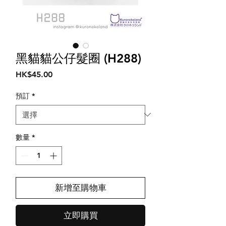
黑貓貓公仔髮圈 (H288)
價
HK$45.00
格
預訂
*
數量
*
新增至購物車
立即購買