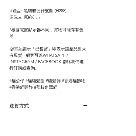
❇️產品: 黑貓貓公仔髮圈 (H288)
🌸Size: 寬約6 cm
*根據電腦顯示器不同，實物可能存有色
差
🐱💌如顯示「已售罄」即表示該產品暫未
有現貨 , 顧客可以WHATSAPP /
INSTAGRAM / FACEBOOK 聯絡我們進
行訂購或查詢。
#貓公仔 #貓貓髮圈 #貓髮飾 #香港貓飾物
#香港貓頭飾 #荔枝角黑貓
送貨方式
本地送貨
付款方式
本地取貨
以 PayMe 付款