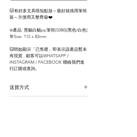
🐱有好多文具唔知點放～最好就係用筆筒
裝～方便用又整齊😆❤️
❇️產品: 黑貓白貓pp筆筒(S080)[黑色/白色]
🌸Size: 112 x 82mm
🐱💌如顯示「已售罄」即表示該產品暫未
有現貨 , 顧客可以WHATSAPP /
INSTAGRAM / FACEBOOK 聯絡我們進
行訂購或查詢。
送貨方式
本地送貨
付款方式
本地取貨
以 PayMe 付款
退貨及退款政策
銀行轉帳
🐱貨物出門 恕不退換