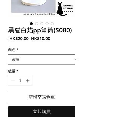
黑貓白貓pp筆筒(S080)
一
促
 HK$20.00 
HK$10.00
般
銷
價
價
顏色
*
格
格
數量
*
新增至購物車
立即購買