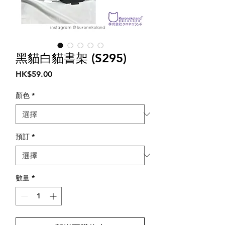
黑貓白貓書架 (S295)
價
HK$59.00
格
顏色
*
預訂
*
數量
*