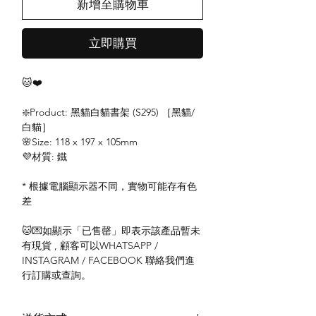
新增至購物車
立即購買
🐱❤️
❇️Product: 黑貓白貓書架 (S295) ［黑貓/
白貓］
🌸Size: 118 x 197 x 105mm
💜材質: 鐵
* 根據電腦顯示器不同，實物可能存有色
差
🐱💌如顯示「已售罄」即表示該產品暫未
有現貨 , 顧客可以WHATSAPP /
INSTAGRAM / FACEBOOK 聯絡我們進
行訂購或查詢。