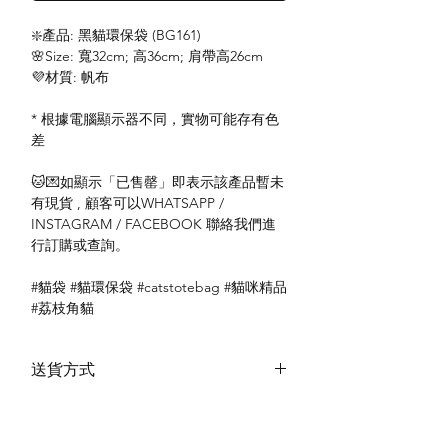
❇️產品: 黑貓環保袋 (BG161)
🌸Size: 寬32cm; 高36cm; 肩帶高26cm
💜材質: 帆布
* 根據電腦顯示器不同，實物可能存有色
差
🐱💌如顯示「已售罄」即表示該產品暫未
有現貨 , 顧客可以WHATSAPP /
INSTAGRAM / FACEBOOK 聯絡我們進
行訂購或查詢。
#貓袋 #貓環保袋 #catstotebag #貓咪精品
#荔枝角貓
送貨方式
本地送貨
付款方式
本地取貨