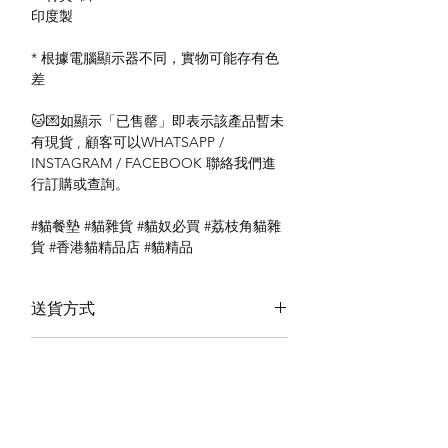
印度製
* 根據電腦顯示器不同，實物可能存有色
差
🐱💌如顯示「已售罄」即表示該產品暫未
有現貨 , 顧客可以WHATSAPP /
INSTAGRAM / FACEBOOK 聯絡我們進
行訂購或查詢。
#貓餐墊 #貓雜貨 #貓奴必買 #荔枝角貓雜
貨 #香港貓精品店 #貓精品
送貨方式
本地送貨
付款方式
本地取貨
以 PayMe 付款
退貨及退款政策
銀行轉帳