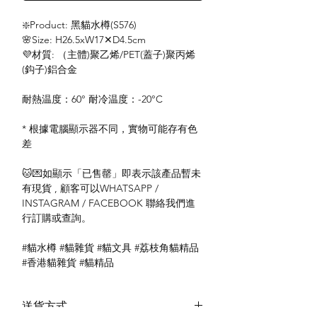
❇️Product: 黑貓水樽(S576)
🌸Size: H26.5xW17✕D4.5cm
💜材質: （主體)聚乙烯/PET(蓋子)聚丙烯
(鈎子)鋁合金
耐熱温度：60° 耐冷温度：-20°C
* 根據電腦顯示器不同，實物可能存有色
差
🐱💌如顯示「已售罄」即表示該產品暫未
有現貨 , 顧客可以WHATSAPP /
INSTAGRAM / FACEBOOK 聯絡我們進
行訂購或查詢。
#貓水樽 #貓雜貨 #貓文具 #荔枝角貓精品
#香港貓雜貨 #貓精品
送貨方式