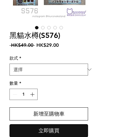
黑貓水樽(S576)
一
促
 HK$49.00 
HK$29.00
般
銷
價
價
款式
*
格
格
數量
*
新增至購物車
立即購買