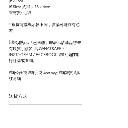
(BG166)
🌸Size: 約24 x 16 x 4cm
💜材質: 毛絨
* 根據電腦顯示器不同，實物可能存有色
差
🐱💌如顯示「已售罄」即表示該產品暫未
有現貨 , 顧客可以WHATSAPP /
INSTAGRAM / FACEBOOK 聯絡我們進
行訂購或查詢。
#貓公仔袋 #貓手袋 #catbag #貓雜貨 #荔
枝角貓
送貨方式
本地送貨
付款方式
本地取貨
以 PayMe 付款