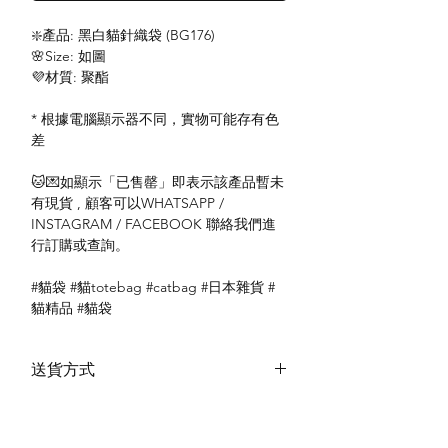
❇️產品: 黑白貓針織袋 (BG176)
🌸Size: 如圖
💜材質: 聚酯
* 根據電腦顯示器不同，實物可能存有色
差
🐱💌如顯示「已售罄」即表示該產品暫未
有現貨 , 顧客可以WHATSAPP /
INSTAGRAM / FACEBOOK 聯絡我們進
行訂購或查詢。
#貓袋 #貓totebag #catbag #日本雜貨 #
貓精品 #貓袋
送貨方式
本地送貨
付款方式
本地取貨