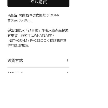
立即購買
❇️產品: 黑白貓咪仿皮拖鞋 (FW014)
🌸Size: 35-39cm
🐱💌如顯示「已售罄」即表示該產品暫未
有現貨 , 顧客可以WHATSAPP /
INSTAGRAM / FACEBOOK 聯絡我們進
行訂購或查詢。
送貨方式
本地送貨
付款方式
本地取貨
以 PayMe 付款
退貨及退款政策
銀行轉帳
🐱貨物出門 恕不退換
🐱請勿棄單 不會退還款項
🐱門市與網店同步發售 可能會有缺貨情況