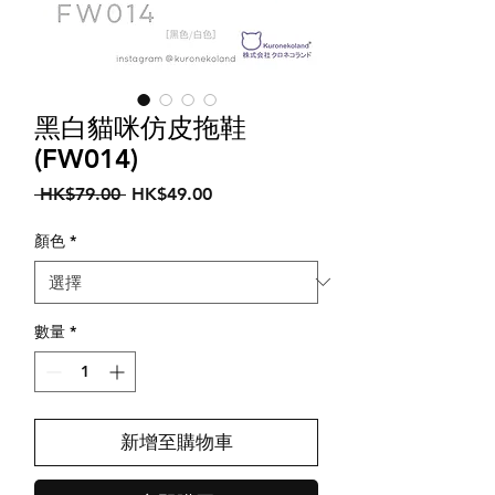
黑白貓咪仿皮拖鞋
(FW014)
一
促
 HK$79.00 
HK$49.00
般
銷
價
價
顏色
*
格
格
數量
*
新增至購物車