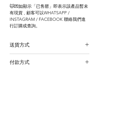
🐱💌如顯示「已售罄」即表示該產品暫未
有現貨 , 顧客可以WHATSAPP /
INSTAGRAM / FACEBOOK 聯絡我們進
行訂購或查詢。
送貨方式
本地送貨
付款方式
本地取貨
以 PayMe 付款
退貨及退款政策
銀行轉帳
🐱貨物出門 恕不退換
🐱請勿棄單 不會退還款項
🐱門市與網店同步發售 可能會有缺貨情況
🐱預訂產品 可能會有缺貨情況
🐱如遇上缺貨 將於2日內全數退款
關於我們
付款方式
🐱不接急單 運輸和安排發貨需時 介意者
Instagram
送貨方式
請慎重考慮
Facebook
退貨及退款政策