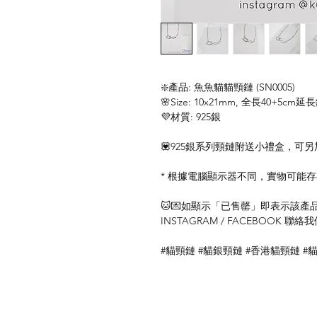
❇️產品: 魚魚貓貓頸鏈 (SN0005)
🌸Size: 10x21mm, 全長40+5cm延
💜材質: 925銀
💟925銀系列頸鏈附送小禮盒，可另
* 根據電腦顯示器不同，實物可能
🐱💌如顯示「已售罄」即表示該產品暫
INSTAGRAM / FACEBOOK 
#貓頸鏈 #貓銀頸鏈 #香港貓頸鏈 #貓