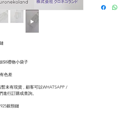
長鏈
加$8禮物小袋子
存有色差
未有現貨 , 顧客可以WHATSAPP /
聯絡我們進行訂購或查詢。
925銀頸鏈