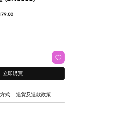
促
79.00
銷
價
格
立即購買
方式
退貨及退款政策