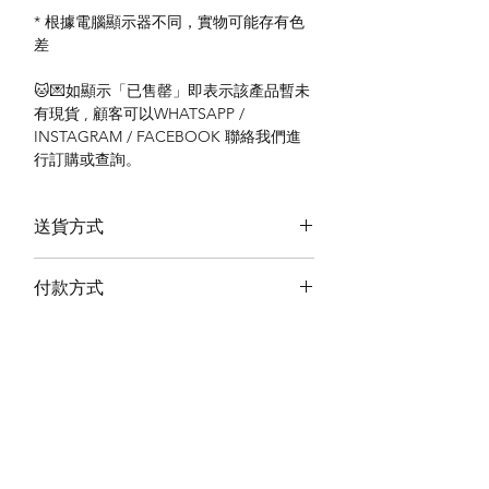
* 根據電腦顯示器不同，實物可能存有色
差
🐱💌如顯示「已售罄」即表示該產品暫未
有現貨 , 顧客可以WHATSAPP /
INSTAGRAM / FACEBOOK 聯絡我們進
行訂購或查詢。
送貨方式
本地送貨
付款方式
本地取貨
以 PayMe 付款
退貨及退款政策
銀行轉帳
🐱貨物出門 恕不退換
🐱請勿棄單 不會退還款項
🐱門市與網店同步發售 可能會有缺貨情況
🐱預訂產品 可能會有缺貨情況
🐱如遇上缺貨 將於2日內全數退款
關於我們
付款方式