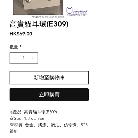
高貴貓耳環(E309)
價
HK$69.00
格
數量
*
新增至購物車
立即購買
❇️產品: 高貴貓耳環(E309)
🌸Size: 1.8 x 3.7cm
💜材質: 合金、烤漆、滴油、仿珍珠、925
銀針