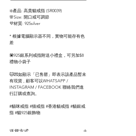
❇️產品: 高貴貓戒指 (SR0039)
🌸Size: 開口戒可調節
💜材質: 925silver
* 根據電腦顯示器不同，實物可能存有色
差
💟925銀系列戒指附送小禮盒，可另加$8
禮物小袋子
🐱💌如顯示「已售罄」即表示該產品暫未
有現貨 , 顧客可以WHATSAPP /
INSTAGRAM / FACEBOOK 聯絡我們進
行訂購或查詢。
#貓咪戒指 #猫戒指 #香港貓戒指 #貓銀戒
指 #貓925銀飾物
送貨方式