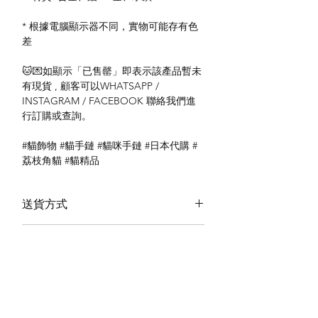
* 根據電腦顯示器不同，實物可能存有色
差
🐱💌如顯示「已售罄」即表示該產品暫未
有現貨 , 顧客可以WHATSAPP /
INSTAGRAM / FACEBOOK 聯絡我們進
行訂購或查詢。
#貓飾物 #貓手鏈 #貓咪手鏈 #日本代購 #
荔枝角貓 #貓精品
送貨方式
本地送貨
付款方式
本地取貨
以 PayMe 付款
退貨及退款政策
銀行轉帳
🐱貨物出門 恕不退換