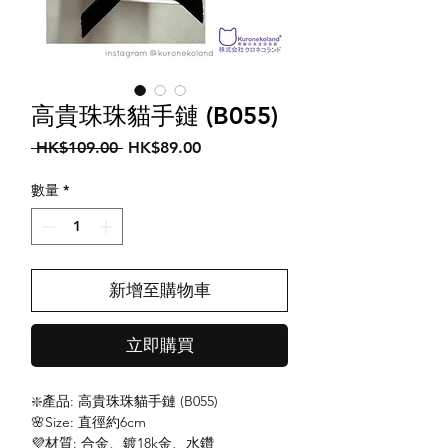
高貴珠珠貓手鏈 (B055)
一
促
 HK$109.00 
HK$89.00
般
銷
價
價
數量
*
格
格
新增至購物車
立即購買
❇️產品: 高貴珠珠貓手鏈 (B055)
🌸Size: 直徑約6cm
💜材質: 合金、鍍18k金、水鑽