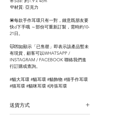
🌸Size: 約1.9 x 4cm
💜材質: 亞克力
💟每款手作耳環只有一對，鍾意既朋友要
快d下手哦 ～部份可重新訂製，需時約10-
21日。
🐱💌如顯示「已售罄」即表示該產品暫未
有現貨 , 顧客可以WHATSAPP /
INSTAGRAM / FACEBOOK 聯絡我們進
行訂購或查詢。
#貓大耳環 #貓耳環 #貓飾物 #猫手作耳環
#猫耳環 #貓咪耳環 #誇張耳環
送貨方式
本地送貨
付款方式
本地取貨
以 PayMe 付款