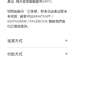
產品: 飛天星星貓貓髮夾(H011)
🐱💌如顯示「已售罄」即表示該產品暫未
有現貨 , 顧客可以WHATSAPP /
INSTAGRAM / FACEBOOK 聯絡我們進
行訂購或查詢。
送貨方式
本地送貨
付款方式
本地取貨
以 PayMe 付款
退貨及退款政策
銀行轉帳
🐱貨物出門 恕不退換
🐱請勿棄單 不會退還款項
🐱門市與網店同步發售 可能會有缺貨情況
🐱預訂產品 可能會有缺貨情況
🐱如遇上缺貨 將於2日內全數退款
關於我們
付款方式
🐱不接急單 運輸和安排發貨需時 介意者
Instagram
送貨方式