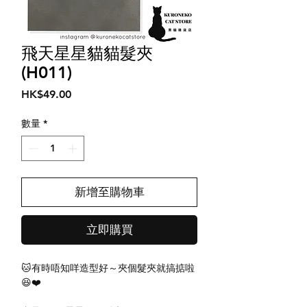
飛天星星貓貓髮夾
(H011)
價
HK$49.00
格
數量
*
新增至購物車
立即購買
🐱有時唔知咩造型好～夾個髮夾就搞掂啦
😆❤️