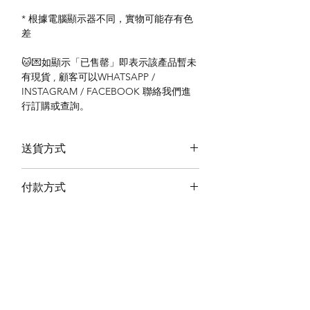
* 根據電腦顯示器不同，實物可能存有色
差
🐱💌如顯示「已售罄」即表示該產品暫未
有現貨 , 顧客可以WHATSAPP /
INSTAGRAM / FACEBOOK 聯絡我們進
行訂購或查詢。
送貨方式
本地送貨
付款方式
本地取貨
以 PayMe 付款
退貨及退款政策
銀行轉帳
🐱貨物出門 恕不退換
🐱請勿棄單 不會退還款項
🐱門市與網店同步發售 可能會有缺貨情況
🐱預訂產品 可能會有缺貨情況