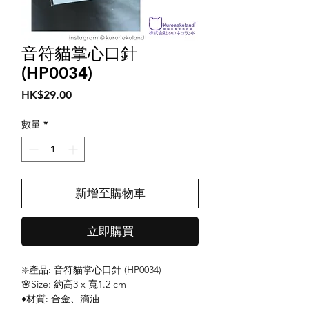
音符貓掌心口針
(HP0034)
價
HK$29.00
格
數量
*
新增至購物車
立即購買
❇️產品: 音符貓掌心口針 (HP0034)
🌸Size: 約高3 x 寬1.2 cm
♦️材質: 合金、滴油