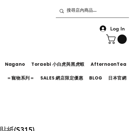
Log In
Nagano
Toraebi 小白虎與黑虎蝦
AfternoonTea
＝
＝寵物系列＝
SALES 網店限定優惠
BLOG
日本官網
貼紙(S315)