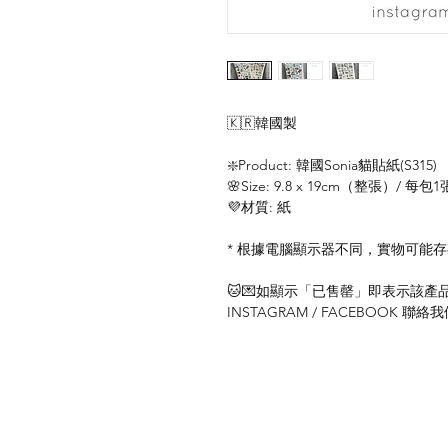
🇰🇷韓國製
❇️Product: 韓國Sonia貓貼紙(S315)
🌸Size: 9.8 x 19cm（整張）/ 每包1
💜材質: 紙
* 根據電腦顯示器不同，實物可能
🐱💌如顯示「已售罄」即表示該產品暫
INSTAGRAM / FACEBOOK 