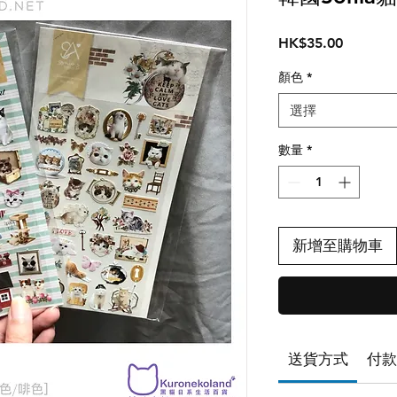
價
HK$35.00
格
顏色
*
選擇
數量
*
新增至購物車
送貨方式
付款