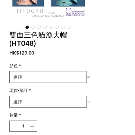
雙面三色貓漁夫帽
(HT048)
價
HK$129.00
格
顏色
*
現貨/預訂
*
數量
*