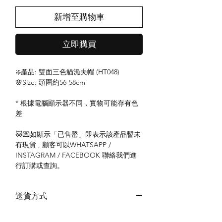
新增至購物車
立即購買
❇️產品: 雙面三色貓漁夫帽 (HT048)
🌸Size: 頭圍約56-58cm
* 根據電腦顯示器不同，實物可能存有色
差
🐱💌如顯示「已售罄」即表示該產品暫未
有現貨 , 顧客可以WHATSAPP /
INSTAGRAM / FACEBOOK 聯絡我們進
行訂購或查詢。
送貨方式
本地送貨