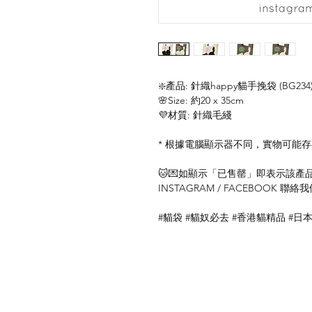
❇️產品: 針織happy貓手挽袋 (BG234
🌸Size: 約20 x 35cm
💜材質: 針織毛綫
* 根據電腦顯示器不同，實物可能
🐱💌如顯示「已售罄」即表示該產品暫
INSTAGRAM / FACEBOOK 
#貓袋 #貓奴必去 #香港貓精品 #日