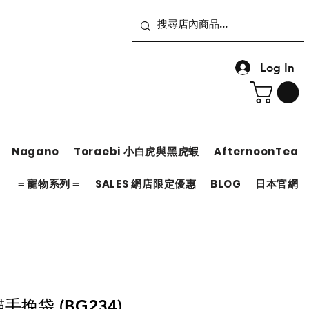
Log In
Nagano
Toraebi 小白虎與黑虎蝦
AfternoonTea
＝
＝寵物系列＝
SALES 網店限定優惠
BLOG
日本官網
手挽袋 (BG234)