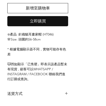
新增至購物車
立即購買
❇️產品: 針織貓耳畫家帽 (HT046)
🌸Size: 頭圍約56-58cm
* 根據電腦顯示器不同，實物可能存有色
差
🐱💌如顯示「已售罄」即表示該產品暫未
有現貨 , 顧客可以WHATSAPP /
INSTAGRAM / FACEBOOK 聯絡我們進
行訂購或查詢。
送貨方式
本地送貨