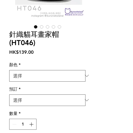
針織貓耳畫家帽
(HT046)
價
HK$139.00
格
顏色
*
預訂
*
數量
*