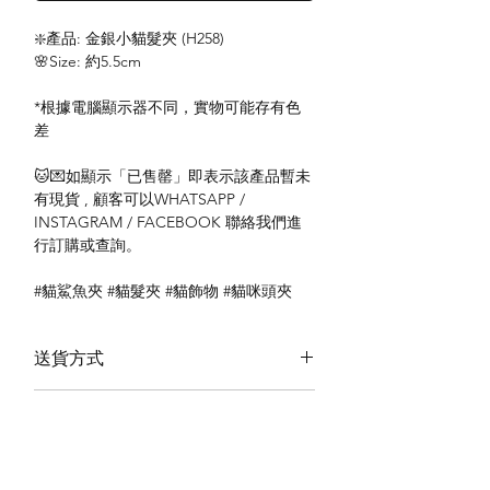
❇️產品: 金銀小貓髮夾 (H258)
🌸Size: 約5.5cm
*根據電腦顯示器不同，實物可能存有色
差
🐱💌如顯示「已售罄」即表示該產品暫未
有現貨 , 顧客可以WHATSAPP /
INSTAGRAM / FACEBOOK 聯絡我們進
行訂購或查詢。
#貓鯊魚夾 #貓髮夾 #貓飾物 #貓咪頭夾
送貨方式
本地送貨
付款方式
本地取貨
以 PayMe 付款
退貨及退款政策
銀行轉帳