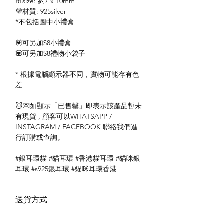
🌸size: 約7 x 10mm
💜材質: 925silver
*不包括圖中小禮盒
💟可另加$8小禮盒
💟可另加$8禮物小袋子
* 根據電腦顯示器不同，實物可能存有色
差
🐱💌如顯示「已售罄」即表示該產品暫未
有現貨 , 顧客可以WHATSAPP /
INSTAGRAM / FACEBOOK 聯絡我們進
行訂購或查詢。
#銀耳環貓 #貓耳環 #香港貓耳環 #貓咪銀
耳環 #s925銀耳環 #貓咪耳環香港
送貨方式
本地送貨