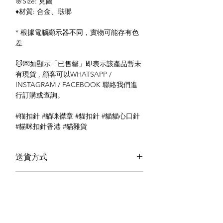
🌸Size: 見圖
♦️材質: 合金、琺瑯
* 根據電腦顯示器不同，實物可能存有色
差
🐱💌如顯示「已售罄」即表示該產品暫未
有現貨 , 顧客可以WHATSAPP /
INSTAGRAM / FACEBOOK 聯絡我們進
行訂購或查詢。
#猫扣針 #貓咪襟章 #貓扣針 #貓貓心口針
#貓咪扣針香港 #貓雜貨
送貨方式
本地送貨
付款方式
本地取貨
以 PayMe 付款
退貨及退款政策
銀行轉帳