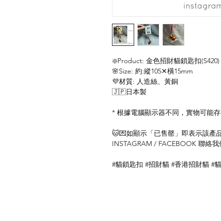
❇️Product: 金色招財貓鎖匙扣(S420)
🌸Size: 約:縱105✕橫15mm
💜材質: 人造絲、黃銅
🇯🇵日本製
* 根據電腦顯示器不同，實物可能
🐱💌如顯示「已售罄」即表示該產品暫
INSTAGRAM / FACEBOOK 
#貓鎖匙扣 #招財貓 #香港招財貓 #