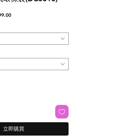
促
9.00
銷
價
格
立即購買