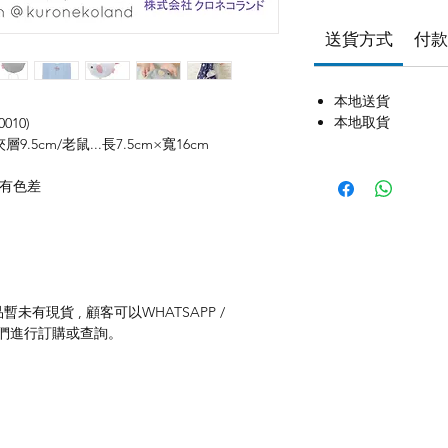
送貨方式
付款
本地送貨
本地取貨
010)
夾層9.5cm/老鼠...長7.5cm×寬16cm
存有色差
未有現貨 , 顧客可以WHATSAPP /
聯絡我們進行訂購或查詢。