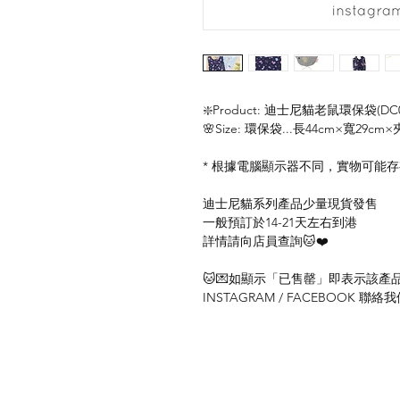
❇️Product: 迪士尼貓老鼠環保袋(DC0
🌸Size: 環保袋...長44cm×寬29cm×
* 根據電腦顯示器不同，實物可能
迪士尼貓系列產品少量現貨發售
一般預訂於14-21天左右到港
詳情請向店員查詢🐱❤️
🐱💌如顯示「已售罄」即表示該產品暫
INSTAGRAM / FACEBOOK 