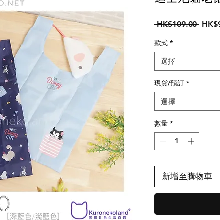
一
 HK$109.00 
HK$9
般
款式
*
價
格
選擇
現貨/預訂
*
選擇
數量
*
新增至購物車