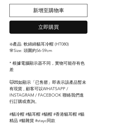
新增至購物車
立即購買
❇️產品: 軟綿綿貓耳冷帽 (HT080)
🌸Size: 頭圍約56-59cm
* 根據電腦顯示器不同，實物可能存有色
差
🐱💌如顯示「已售罄」即表示該產品暫未
有現貨 , 顧客可以WHATSAPP /
INSTAGRAM / FACEBOOK 聯絡我們進
行訂購或查詢。
#貓冷帽 #貓耳帽 #貓帽 #香港貓耳帽 #貓
精品 #貓雜貨 #stayc同款