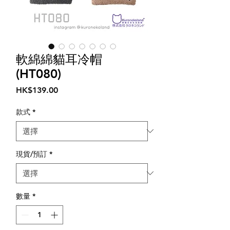
軟綿綿貓耳冷帽
(HT080)
價
HK$139.00
格
款式
*
現貨/預訂
*
數量
*