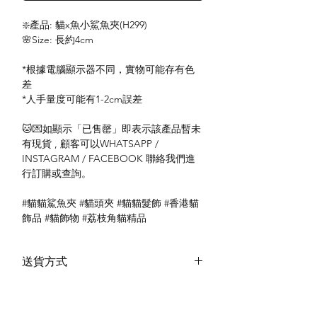
❇️產品: 貓x魚小鯊魚夾(H299)
🌸Size: 長約4cm
*根據電腦顯示器不同，實物可能存有色
差
*人手量度可能有1-2cm誤差
🐱💌如顯示「已售罄」即表示該產品暫未
有現貨 , 顧客可以WHATSAPP /
INSTAGRAM / FACEBOOK 聯絡我們進
行訂購或查詢。
#貓貓鯊魚夾 #貓頭夾 #貓貓髮飾 #香港貓
飾品 #貓飾物 #荔枝角貓精品
送貨方式
本地送貨
付款方式
本地取貨