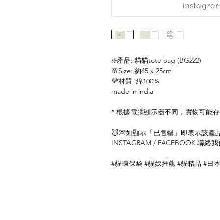
❇️產品: 貓貓tote bag (BG222)
🌸Size: 約45 x 25cm
💜材質: 綿100%
made in india
* 根據電腦顯示器不同，實物可能
🐱💌如顯示「已售罄」即表示該產品暫
INSTAGRAM / FACEBOOK 
#貓環保袋 #貓奴推薦 #貓精品 #日