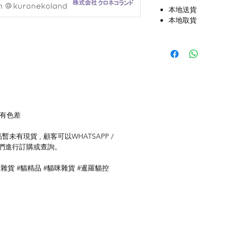
本地送貨
本地取貨
存有色差
未有現貨 , 顧客可以WHATSAPP /
聯絡我們進行訂購或查詢。
本雜貨 #貓精品 #貓咪雜貨 #暹羅貓控