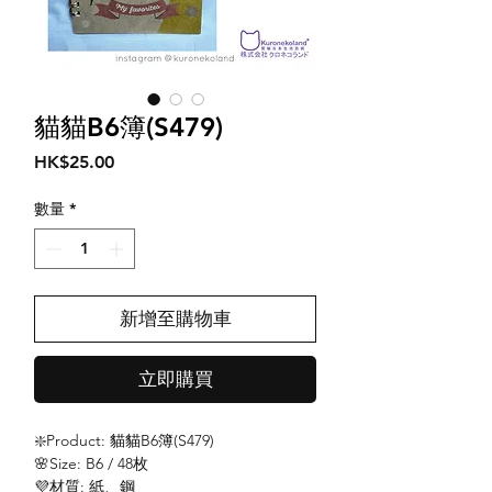
貓貓B6簿(S479)
價
HK$25.00
格
數量
*
新增至購物車
立即購買
❇️Product: 貓貓B6簿(S479)
🌸Size: B6 / 48枚
💜材質: 紙、鋼