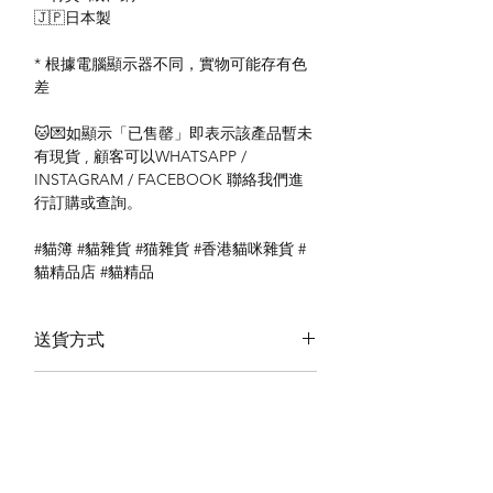
🇯🇵日本製
* 根據電腦顯示器不同，實物可能存有色
差
🐱💌如顯示「已售罄」即表示該產品暫未
有現貨 , 顧客可以WHATSAPP /
INSTAGRAM / FACEBOOK 聯絡我們進
行訂購或查詢。
#貓簿 #貓雜貨 #猫雜貨 #香港貓咪雜貨 #
貓精品店 #貓精品
送貨方式
本地送貨
付款方式
本地取貨
以 PayMe 付款
退貨及退款政策
銀行轉帳