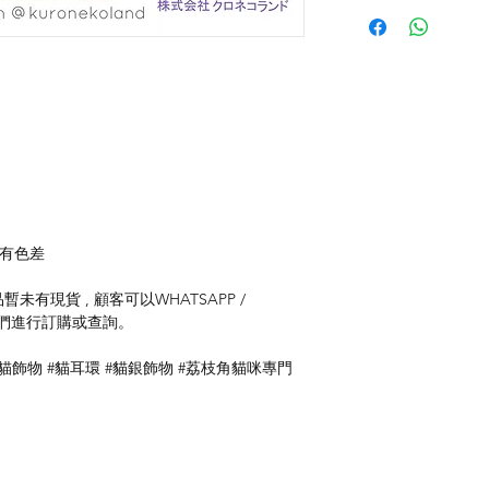
存有色差
未有現貨 , 顧客可以WHATSAPP /
聯絡我們進行訂購或查詢。
港貓飾物 #貓耳環 #貓銀飾物 #荔枝角貓咪專門