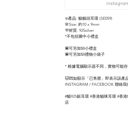
❇️產品: 貓貓頭耳環 (SE059)
🌸Size: 約10 x 9mm
💜材質: 925silver
*不包括圖中小禮盒
💟可另加$8小禮盒
💟可另加$8禮物小袋子
* 根據電腦顯示器不同，實物可能
🐱💌如顯示「已售罄」即表示該產品暫
INSTAGRAM / FACEBOOK 
#貓925銀耳環 #香港貓咪耳環 #香
店