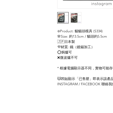
❇️Product: 貓貓頭模具 (S334)
🌸Size: 約13.5cm / 貓頭約5.5cm
🇯🇵日本製
💜材質: 鐵（鍍錫加工）
⭕️焗爐可
❌微波爐不可
* 根據電腦顯示器不同，實物可能
🐱💌如顯示「已售罄」即表示該產品暫
INSTAGRAM / FACEBOOK 