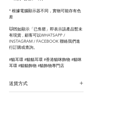
* 根據電腦顯示器不同，實物可能存有色
差
🐱💌如顯示「已售罄」即表示該產品暫未
有現貨 , 顧客可以WHATSAPP /
INSTAGRAM / FACEBOOK 聯絡我們進
行訂購或查詢。
#貓耳環 #貓貓耳環 #香港貓咪飾物 #貓咪
耳環 #貓貓飾物 #貓飾物專門店
送貨方式
本地送貨
付款方式
本地取貨
以 PayMe 付款
退貨及退款政策
銀行轉帳
🐱貨物出門 恕不退換