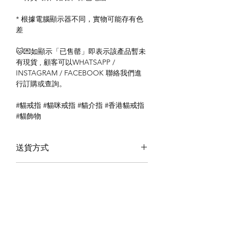
* 根據電腦顯示器不同，實物可能存有色
差
🐱💌如顯示「已售罄」即表示該產品暫未
有現貨 , 顧客可以WHATSAPP /
INSTAGRAM / FACEBOOK 聯絡我們進
行訂購或查詢。
#貓戒指 #貓咪戒指 #貓介指 #香港貓戒指
#貓飾物
送貨方式
本地送貨
付款方式
本地取貨
以 PayMe 付款
退貨及退款政策
銀行轉帳
🐱貨物出門 恕不退換