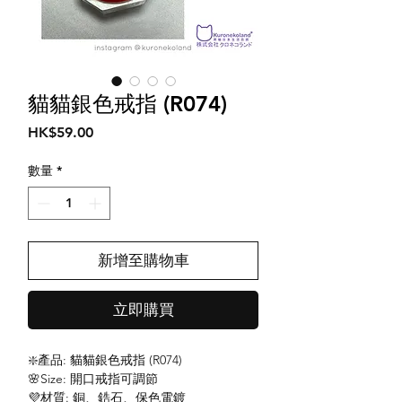
貓貓銀色戒指 (R074)
價
HK$59.00
格
數量
*
新增至購物車
立即購買
❇️產品: 貓貓銀色戒指 (R074)
🌸Size: 開口戒指可調節
💜材質: 銅、鋯石、保色電鍍