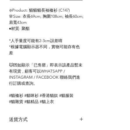
❇️Product: 貓貓貓長袖裇衫 (C147)
🌸Size: 衣長69cm; 胸圍108cm; 袖長60cm;
肩寬43cm
♦️材質: 聚酯
*人手量度可能有2-3cm誤差唷
*根據電腦顯示器不同，實物可能存有色
差
🐱💌如顯示「已售罄」即表示該產品暫未
有現貨 , 顧客可以WHATSAPP /
INSTAGRAM / FACEBOOK 聯絡我們進
行訂購或查詢。
#貓裇衫 #貓咪衫 #香港貓奴 #貓服裝
#貓雜貨 #貓精品 #貓上衣
送貨方式