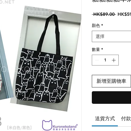
一
 HK$89.00 
HK$59
般
顏色
*
價
格
選擇
數量
*
新增至購物車
送貨方式
付款