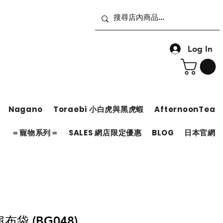
Log In
Nagano
Toraebi 小白虎與黑虎蝦
AfternoonTea
＝
＝寵物系列＝
SALES 網店限定優惠
BLOG
日本官網
袋 (BG048)