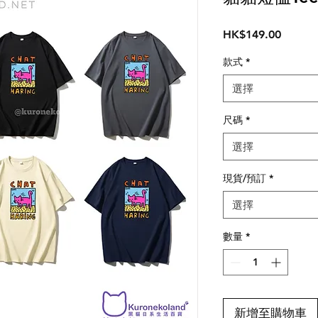
價
HK$149.00
格
款式
*
選擇
尺碼
*
選擇
現貨/預訂
*
選擇
數量
*
新增至購物車