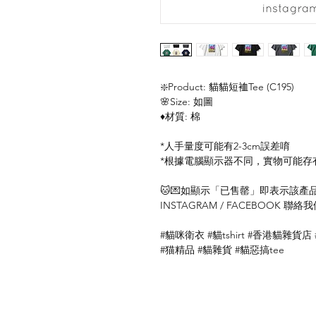
❇️Product: 貓貓短裇Tee (C195)
🌸Size: 如圖
♦️材質: 棉
*人手量度可能有2-3cm誤差唷
*根據電腦顯示器不同，實物可能存
🐱💌如顯示「已售罄」即表示該產品暫
INSTAGRAM / FACEBOOK 
#貓咪衛衣 #貓tshirt #香港貓雜貨店
#猫精品 #貓雜貨 #貓惡搞tee