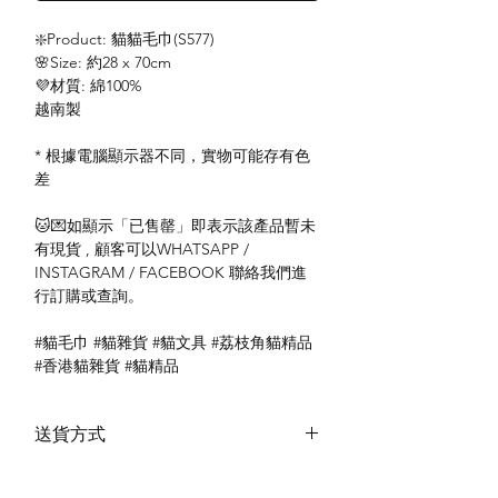
❇️Product: 貓貓毛巾(S577)
🌸Size: 約28 x 70cm
💜材質: 綿100%
越南製
* 根據電腦顯示器不同，實物可能存有色
差
🐱💌如顯示「已售罄」即表示該產品暫未
有現貨 , 顧客可以WHATSAPP /
INSTAGRAM / FACEBOOK 聯絡我們進
行訂購或查詢。
#貓毛巾 #貓雜貨 #貓文具 #荔枝角貓精品
#香港貓雜貨 #貓精品
送貨方式
本地送貨
付款方式