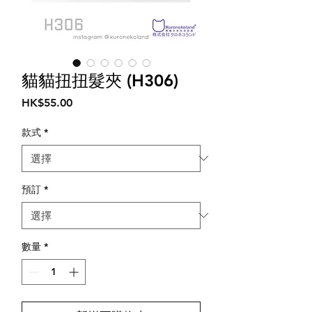
貓貓扭扭髮夾 (H306)
價
HK$55.00
格
款式
*
預訂
*
數量
*