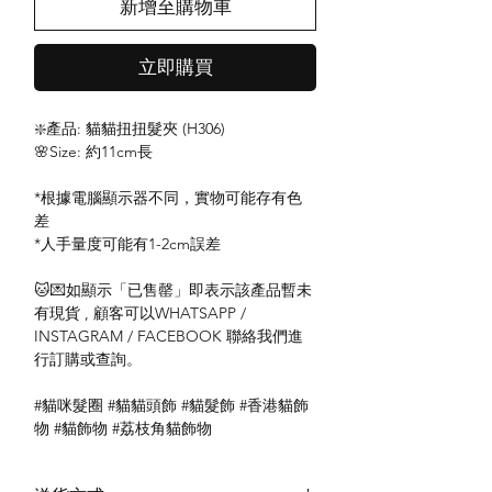
新增至購物車
立即購買
❇️產品: 貓貓扭扭髮夾 (H306)
🌸Size: 約11cm長
*根據電腦顯示器不同，實物可能存有色
差
*人手量度可能有1-2cm誤差
🐱💌如顯示「已售罄」即表示該產品暫未
有現貨 , 顧客可以WHATSAPP /
INSTAGRAM / FACEBOOK 聯絡我們進
行訂購或查詢。
#貓咪髮圈 #貓貓頭飾 #貓髮飾 #香港貓飾
物 #貓飾物 #荔枝角貓飾物