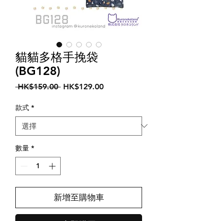
貓貓多格手挽袋
(BG128)
一
促
 HK$159.00 
HK$129.00
般
銷
價
價
款式
*
格
格
數量
*
新增至購物車