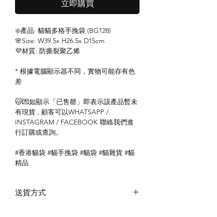
立即購買
❇️產品: 貓貓多格手挽袋 (BG128)
🌸Size: W39.5x H26.5x D15cm
💜材質: 防撕裂聚乙烯
* 根據電腦顯示器不同，實物可能存有色
差
🐱💌如顯示「已售罄」即表示該產品暫未
有現貨 , 顧客可以WHATSAPP /
INSTAGRAM / FACEBOOK 聯絡我們進
行訂購或查詢。
#香港貓袋 #貓手挽袋 #貓袋 #貓雜貨 #貓
精品
送貨方式
本地送貨