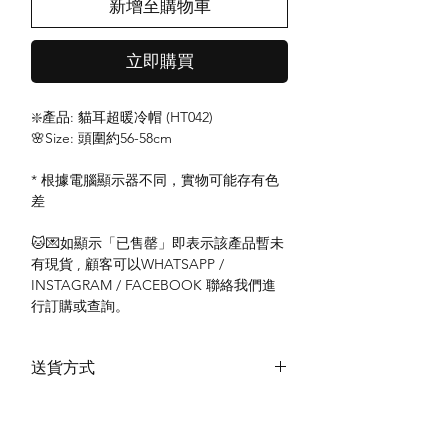
新增至購物車
立即購買
❇️產品: 貓耳超暖冷帽 (HT042)
🌸Size: 頭圍約56-58cm
* 根據電腦顯示器不同，實物可能存有色
差
🐱💌如顯示「已售罄」即表示該產品暫未
有現貨 , 顧客可以WHATSAPP /
INSTAGRAM / FACEBOOK 聯絡我們進
行訂購或查詢。
送貨方式
本地送貨
付款方式
本地取貨