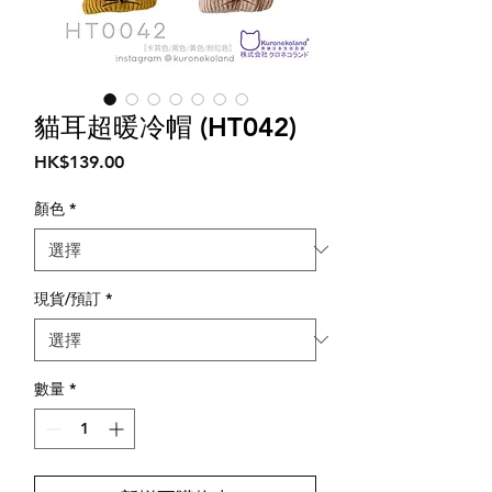
貓耳超暖冷帽 (HT042)
價
HK$139.00
格
顏色
*
現貨/預訂
*
數量
*